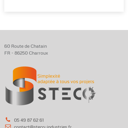
60 Route de Chatain
FR - 86250 Charroux
05 49 87 62 61
​contact@steco-industries.fr