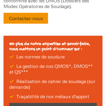
conformité avec les DMOS (Dossiers des
Modes Opératoires de Soudage).
Contactez-nous
En plus de notre expertise et savoir-faire,
nous mettons un point d’honneur sur :
Les normes de soudure
La gestion de nos QMOS*, DMOS**
et QS***
Réalisation de cahier de soudage (sur
demande)
Traçabilité de nos métaux d'apport