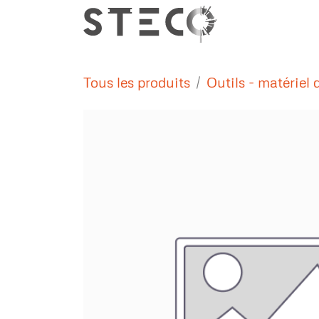
Se rendre au contenu
Nos métiers
Tous les produits
Outils - matériel 