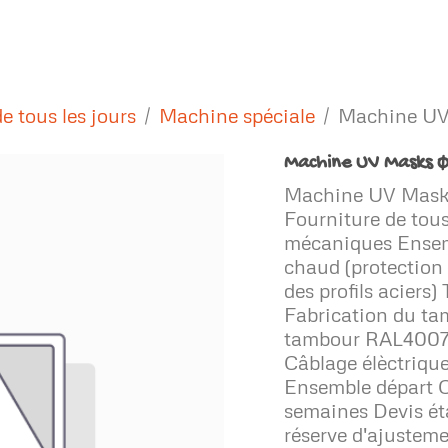
Nos conceptions
Références Industrielles
Références AO
Con
de tous les jours
Machine spéciale
Machine UV
Machine UV Masks Ø
Machine UV Masks
Fourniture de tous
mécaniques Ensemb
chaud (protection 
des profils aciers)
Fabrication du ta
tambour RAL4007
Câblage élèctriqu
Ensemble départ C
semaines Devis étab
réserve d'ajusteme