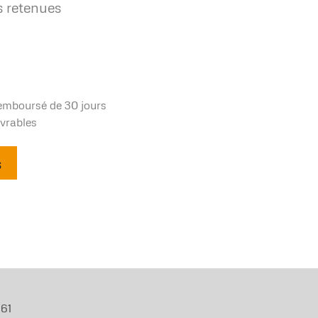
s retenues
remboursé de 30 jours
uvrables
s
 61