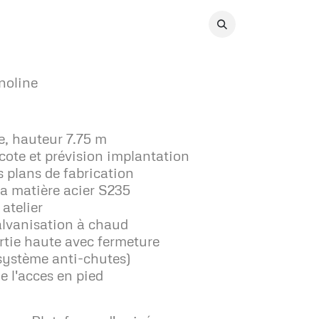
tact
inoline
ne, hauteur 7.75 m
 cote et prévision implantation
s plans de fabrication
la matière acier S235
atelier
alvanisation à chaud
artie haute avec fermeture
système anti-chutes)
e l'acces en pied