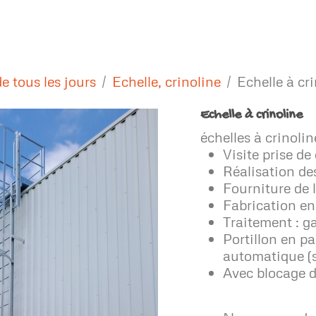
Nos conceptions
Références Industrielles
Références AO
Con
de tous les jours
Echelle, crinoline
Echelle à cr
Echelle à crinoline
échelles à crinoli
Visite prise de
Réalisation de
Fourniture de 
Fabrication en 
Traitement : g
Portillon en p
automatique (
Avec blocage d