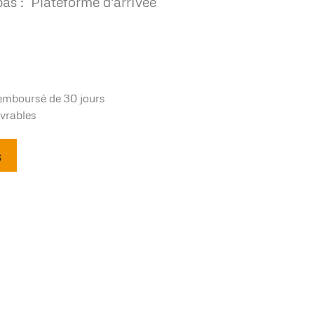
as : Plateforme d'arrivée
remboursé de 30 jours
uvrables
s