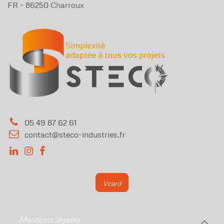
FR - 86250 Charroux
05 49 87 62 61
​contact@steco-industries.fr
​Vcar
d
Mentions légales