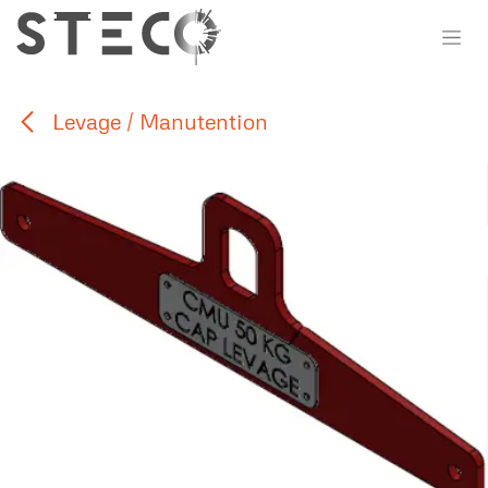
Se rendre au contenu
Levage / Manutention