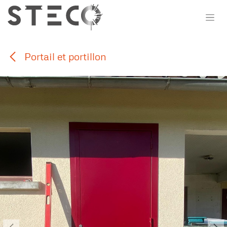
Se rendre au contenu
Portail et portillon